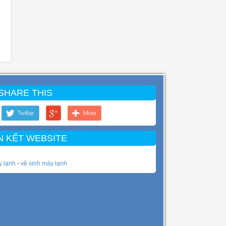
SHARE THIS
N KẾT WEBSITE
y lạnh
-
vệ sinh máy lạnh