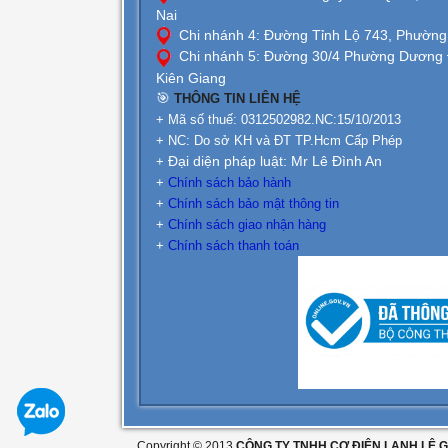
Nai
Chi nhánh 4: Đường Tỉnh Lộ 743, Phường
Chi nhánh 5: Đường 30/4 Phường Dương Đ
Kiên Giang
🎯
THÔNG TIN LIÊN HỆ
+ Mã số thuế: 0312502982.NC:15/10/2013
+ NC: Do sở KH và ĐT TP.Hcm Cấp Phép
Đại diện pháp luật: Mr Lê Đình An
+
+
Chính sách bảo hành
+
Chính sách bảo mật thông tin
+
Chính sách giao nhận hàng
+
Chính sách thanh toán
Copyright © 2013
CÔNG TY TNHH CƠ ĐIỆN LẠNH LÊ G