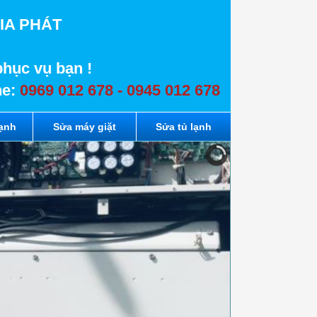
IA PHÁT
phục vụ bạn !
ne:
0969 012 678 - 0945 012 678
lạnh
Sửa máy giặt
Sửa tủ lạnh