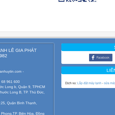
NH LÊ GIA PHÁT
 982
LIÊ
anhuytin.com -
8 68 961 600
Dịch vu:
Lắp đặt máy lạnh
-
sửa má
hước Long b, Quận 9, TPHCM
Phước Long B, TP. Thủ Đức,
P.25, Quận Bình Thạnh,
n Phong,TP. Biên Hòa, Đồng