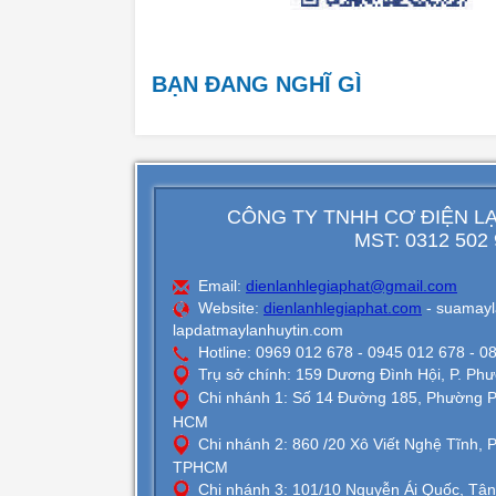
BẠN ĐANG NGHĨ GÌ
CÔNG TY TNHH CƠ ĐIỆN LẠ
MST: 0312 502
Email:
dienlanhlegiaphat@gmail.com
Website:
dienlanhlegiaphat.com
- suamayl
lapdatmaylanhuytin.com
Hotline: 0969 012 678 - 0945 012 678 - 0
Trụ sở chính: 159 Dương Đình Hội, P. P
Chi nhánh 1: Số 14 Đường 185, Phường 
HCM
Chi nhánh 2: 860 /20 Xô Viết Nghệ Tĩnh, 
TPHCM
Chi nhánh 3: 101/10 Nguyễn Ái Quốc, Tâ