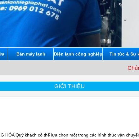
ữa
Bán máy lạnh
Điện lạnh công nghiệp
Tin tức & Sự 
Chúng tôi
GIỚI THIỆU
ÓA Quý khách có thể lựa chọn một trong các hình thức vận chuyể