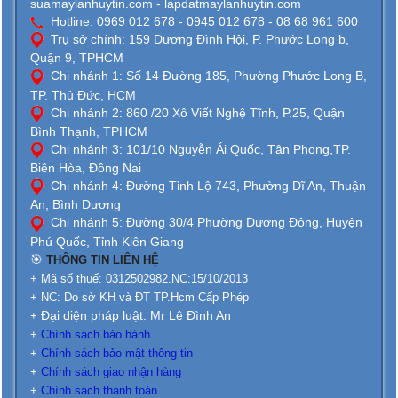
suamaylanhuytin.com - lapdatmaylanhuytin.com
Hotline: 0969 012 678 - 0945 012 678 - 08 68 961 600
Trụ sở chính: 159 Dương Đình Hội, P. Phước Long b,
Quận 9, TPHCM
Chi nhánh 1: Số 14 Đường 185, Phường Phước Long B,
TP. Thủ Đức, HCM
Chi nhánh 2: 860 /20 Xô Viết Nghệ Tĩnh, P.25, Quận
Bình Thạnh, TPHCM
Chi nhánh 3: 101/10 Nguyễn Ái Quốc, Tân Phong,TP.
Biên Hòa, Đồng Nai
Chi nhánh 4: Đường Tỉnh Lộ 743, Phường Dĩ An, Thuận
An, Bình Dương
Chi nhánh 5: Đường 30/4 Phường Dương Đông, Huyện
Phú Quốc, Tỉnh Kiên Giang
🎯
THÔNG TIN LIÊN HỆ
+ Mã số thuế: 0312502982.NC:15/10/2013
+ NC: Do sở KH và ĐT TP.Hcm Cấp Phép
Đại diện pháp luật: Mr Lê Đình An
+
+
Chính sách bảo hành
+
Chính sách bảo mật thông tin
+
Chính sách giao nhận hàng
+
Chính sách thanh toán