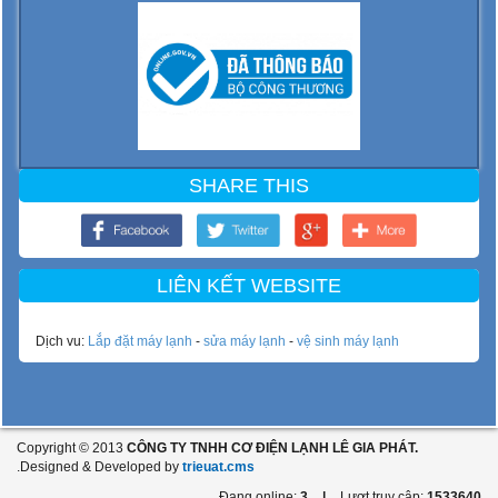
SHARE THIS
LIÊN KẾT WEBSITE
Dịch vu:
Lắp đặt máy lạnh
-
sửa máy lạnh
-
vệ sinh máy lạnh
Copyright © 2013
CÔNG TY TNHH CƠ ĐIỆN LẠNH LÊ GIA PHÁT.
.Designed & Developed by
trieuat.cms
Đang online:
3
|
Lượt truy cập:
1533640