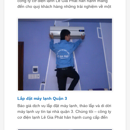
công ty cơ điện lạnh Lê Gia Phát hân hạnh mang
đến cho quý khách hàng những trải nghiệm về một
dịch vụ “Nhanh chóng - Tận Tình – Uy tín – Chuyên
nghiệp” mà bất kỳ khách hàng khó tính nào cũng
phải hài lòng.
Lắp đặt máy lạnh Quận 3
Báo giá dịch vụ lắp đặt máy lạnh, tháo lắp và di dời
máy lạnh uy tín tại nhà quận 3. Chúng tôi – công ty
cơ điện lạnh Lê Gia Phát hân hạnh cung cấp đến
Quý khách hàng dịch vụ lắp đặt máy lạnh chuyên
nghiệp nhất hiện nay, đồng thời dịch vụ lắp đặt máy