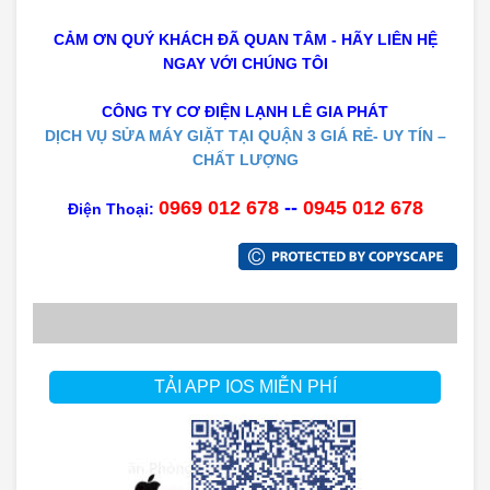
CẢM ƠN QUÝ KHÁCH ĐÃ QUAN TÂM - HÃY LIÊN HỆ
NGAY VỚI CHÚNG TÔI
CÔNG TY CƠ ĐIỆN LẠNH LÊ GIA PHÁT
DỊCH VỤ SỬA MÁY GIẶT TẠI QUẬN 3 GIÁ RẺ- UY TÍN –
CHẤT LƯỢNG
0969 012 678
--
0945 012 678
Điện Thoại:
TẢI APP IOS MIỄN PHÍ