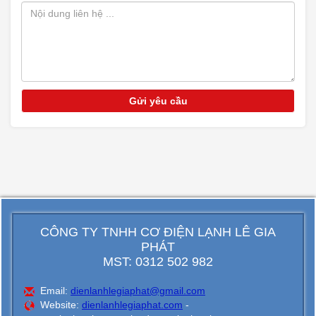
CÔNG TY TNHH CƠ ĐIỆN LẠNH LÊ GIA
PHÁT
MST: 0312 502 982
Email:
dienlanhlegiaphat@gmail.com
Website:
dienlanhlegiaphat.com
-