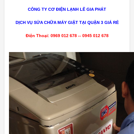
CÔNG TY CƠ ĐIỆN LẠNH LÊ GIA PHÁT
DỊCH VỤ SỬA CHỮA MÁY GIẶT TẠI QUẬN 3 GIÁ RẺ
Điện Thoại: 0969 012 678 -- 0945 012 678