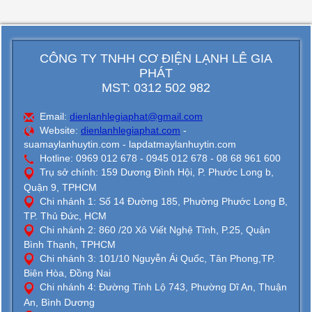
CÔNG TY TNHH CƠ ĐIỆN LẠNH LÊ GIA
PHÁT
MST: 0312 502 982
Email:
dienlanhlegiaphat@gmail.com
Website:
dienlanhlegiaphat.com
-
suamaylanhuytin.com - lapdatmaylanhuytin.com
Hotline: 0969 012 678 - 0945 012 678 - 08 68 961 600
Trụ sở chính: 159 Dương Đình Hội, P. Phước Long b,
Quận 9, TPHCM
Chi nhánh 1: Số 14 Đường 185, Phường Phước Long B,
TP. Thủ Đức, HCM
Chi nhánh 2: 860 /20 Xô Viết Nghệ Tĩnh, P.25, Quận
Bình Thạnh, TPHCM
Chi nhánh 3: 101/10 Nguyễn Ái Quốc, Tân Phong,TP.
Biên Hòa, Đồng Nai
Chi nhánh 4: Đường Tỉnh Lộ 743, Phường Dĩ An, Thuận
An, Bình Dương