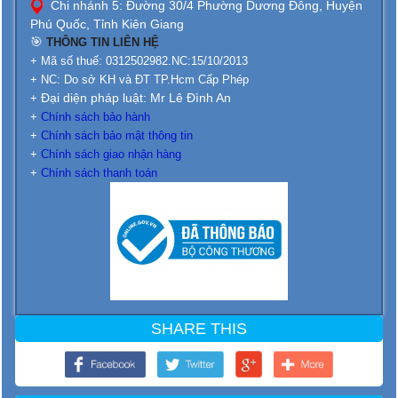
Chi nhánh 5: Đường 30/4 Phường Dương Đông, Huyện
Phú Quốc, Tỉnh Kiên Giang
🎯
THÔNG TIN LIÊN HỆ
+ Mã số thuế: 0312502982.NC:15/10/2013
+ NC: Do sở KH và ĐT TP.Hcm Cấp Phép
Đại diện pháp luật: Mr Lê Đình An
+
+
Chính sách bảo hành
+
Chính sách bảo mật thông tin
+
Chính sách giao nhận hàng
+
Chính sách thanh toán
SHARE THIS