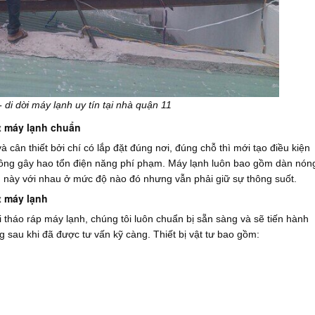
- di dời máy lạnh uy tín tại nhà quận 11
ặt máy lạnh chuẩn
và cân thiết bởi chí có lắp đặt đúng nơi, đúng chỗ thì mới tạo điều kiện
hông gây hao tổn điện năng phí phạm. Máy lạnh luôn bao gồm dàn nón
hận này với nhau ở mức độ nào đó nhưng vẫn phải giữ sự thông suốt.
t máy lạnh
 tháo ráp máy lạnh, chúng tôi luôn chuẩn bị sẵn sàng và sẽ tiến hành
 sau khi đã được tư vấn kỹ càng. Thiết bị vật tư bao gồm: