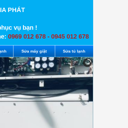
IA PHÁT
phục vụ bạn !
ne:
0969 012 678 - 0945 012 678
lạnh
Sửa máy giặt
Sửa tủ lạnh