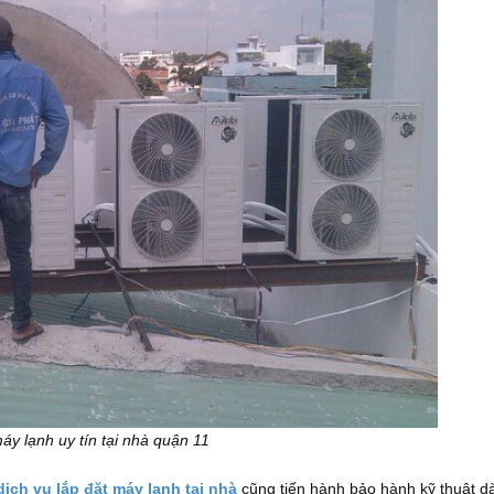
máy lạnh uy tín tại nhà quận 11
dịch vụ lắp đặt máy lạnh tại nhà
cũng tiến hành bảo hành kỹ thuật dà