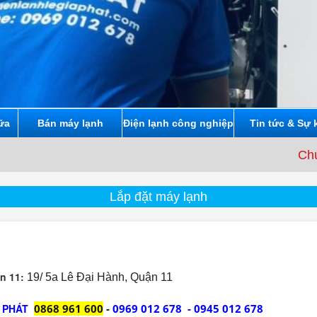
ữa
Bán máy lạnh
Điện lạnh công nghiệp
Tin tức & Sự 
Chúng tôi cam 
Lắp đặt máy lạnh
n 11:
19/ 5a Lê Đại Hành, Quận 11
A PHÁT
0868 961 600
-
0969 012 678
- 0945 012 678