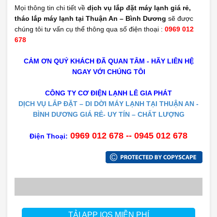
Mọi thông tin chi tiết về
dịch vụ lắp đặt máy lạnh giá rẻ,
tháo lắp máy lạnh tại Thuận An – Bình Dương
sẽ được
chúng tôi tư vấn cụ thể thông qua số điện thoại :
0969 012
678
CẢM ƠN QUÝ KHÁCH ĐÃ QUAN TÂM - HÃY LIÊN HỆ
NGAY VỚI CHÚNG TÔI
CÔNG TY CƠ ĐIỆN LẠNH LÊ GIA PHÁT
DỊCH VỤ LẮP ĐẶT – DI DỜI MÁY LẠNH TẠI THUẬN AN -
BÌNH DƯƠNG GIÁ RẺ- UY TÍN – CHẤT LƯỢNG
0969 012 678 -- 0945 012 678
Điện Thoại:
TẢI APP IOS MIỄN PHÍ