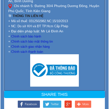
An, Bình Dương
Chi nhánh 5: Đường 30/4 Phường Dương Đông, Huyện
Phú Quốc, Tỉnh Kiên Giang
🎯
THÔNG TIN LIÊN HỆ
+ Mã số thuế: 0312502982.NC:15/10/2013
+ NC: Do sở KH và ĐT TP.Hcm Cấp Phép
Đại diện pháp luật: Mr Lê Đình An
+
+
Chính sách bảo hành
+
Chính sách bảo mật thông tin
+
Chính sách giao nhận hàng
+
Chính sách thanh toán
SHARE THIS