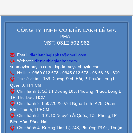
CÔNG TY TNHH CƠ ĐIỆN LẠNH LÊ GIA
PHÁT
MST: 0312 502 982
Email:
dienlanhlegiaphat@gmail.com
Website:
dienlanhlegiaphat.com
-
suamaylanhuytin.com - lapdatmaylanhuytin.com
Hotline: 0969 012 678 - 0945 012 678 - 08 68 961 600
Trụ sở chính: 159 Dương Đình Hội, P. Phước Long b,
Quận 9, TPHCM
Chi nhánh 1: Số 14 Đường 185, Phường Phước Long B,
TP. Thủ Đức, HCM
Chi nhánh 2: 860 /20 Xô Viết Nghệ Tĩnh, P.25, Quận
Bình Thạnh, TPHCM
Chi nhánh 3: 101/10 Nguyễn Ái Quốc, Tân Phong,TP.
Biên Hòa, Đồng Nai
Chi nhánh 4: Đường Tỉnh Lộ 743, Phường Dĩ An, Thuận