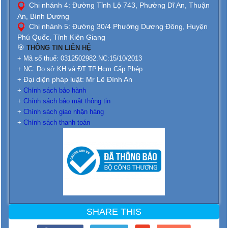
Chi nhánh 4: Đường Tỉnh Lộ 743, Phường Dĩ An, Thuận
An, Bình Dương
Chi nhánh 5: Đường 30/4 Phường Dương Đông, Huyện
Phú Quốc, Tỉnh Kiên Giang
🎯
THÔNG TIN LIÊN HỆ
+ Mã số thuế: 0312502982.NC:15/10/2013
+ NC: Do sở KH và ĐT TP.Hcm Cấp Phép
Đại diện pháp luật: Mr Lê Đình An
+
+
Chính sách bảo hành
+
Chính sách bảo mật thông tin
+
Chính sách giao nhận hàng
+
Chính sách thanh toán
SHARE THIS