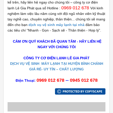
kể trên, hãy liên hệ ngay cho chúng tôi – công ty cơ điện
0969 012 678
lạnh Lê Gia Phát qua số Hotline :
Với kinh
nghiệm làm việc lâu năm cùng với đội ngũ nhân viên kỹ thuật
tay nghề cao, chuyên nghiệp, thân thiện... chúng tôi sẽ mang
đến cho bạn
dịch vụ vệ sinh máy lạnh tại nhà
đảm bảo
các tiêu chí “Nhanh - Gọn - Sạch sẽ - Thân thiện - Hợp lý”.
CẢM ƠN QUÝ KHÁCH ĐÃ QUAN TÂM - HÃY LIÊN HỆ
NGAY VỚI CHÚNG TÔI
CÔNG TY CƠ ĐIỆN LẠNH
LÊ
GIA PHÁT
DỊCH VỤ
VỆ SINH
MÁY LẠNH TẠI HUYỆN BÌNH CHÁNH
GIÁ RẺ- UY TÍN – CHẤT LƯỢNG
0969 012 678
--
0945 012 678
Điện Thoại: