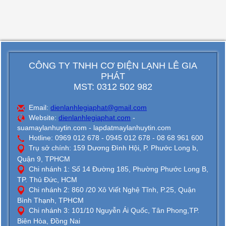
CÔNG TY TNHH CƠ ĐIỆN LẠNH LÊ GIA
PHÁT
MST: 0312 502 982
Email:
dienlanhlegiaphat@gmail.com
Website:
dienlanhlegiaphat.com
-
suamaylanhuytin.com - lapdatmaylanhuytin.com
Hotline: 0969 012 678 - 0945 012 678 - 08 68 961 600
Trụ sở chính: 159 Dương Đình Hội, P. Phước Long b,
Quận 9, TPHCM
Chi nhánh 1: Số 14 Đường 185, Phường Phước Long B,
TP. Thủ Đức, HCM
Chi nhánh 2: 860 /20 Xô Viết Nghệ Tĩnh, P.25, Quận
Bình Thạnh, TPHCM
Chi nhánh 3: 101/10 Nguyễn Ái Quốc, Tân Phong,TP.
Biên Hòa, Đồng Nai