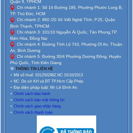
Quận 9, TPHCM
Chi nhánh 1: Số 14 Đường 185, Phường Phước Long B,
TP. Thủ Đức, HCM
Chi nhánh 2: 860 /20 Xô Viết Nghệ Tĩnh, P.25, Quận
Bình Thạnh, TPHCM
Chi nhánh 3: 101/10 Nguyễn Ái Quốc, Tân Phong,TP.
Biên Hòa, Đồng Nai
Chi nhánh 4: Đường Tỉnh Lộ 743, Phường Dĩ An, Thuận
An, Bình Dương
Chi nhánh 5: Đường 30/4 Phường Dương Đông, Huyện
Phú Quốc, Tỉnh Kiên Giang
🎯
THÔNG TIN LIÊN HỆ
+ Mã số thuế: 0312502982.NC:15/10/2013
+ NC: Do sở KH và ĐT TP.Hcm Cấp Phép
Đại diện pháp luật: Mr Lê Đình An
+
+
Chính sách bảo hành
+
Chính sách bảo mật thông tin
+
Chính sách giao nhận hàng
+
Chính sách thanh toán