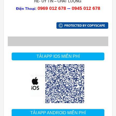
RẺ- UY TÍN – CHẤT LƯỢNG
0969 012 678
--
0945 012 678
Điện Thoại:
TẢI APP IOS MIỄN PHÍ
TẢI APP ANDROID MIỄN PHÍ