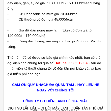
dây điện, gen, si) có giá : 130.000đ - 150.000đ/mét đường
ống.
- CB Panasonic có mức giá 70.000đ/cái
- CB thường có đơn giá 45.000đ/cái
- Giá đỡ dàn nóng máy lạnh (Eke) có đơn giá từ
140.000đ - 170.000đ/bộ
- Công đục tường, âm ống có đơn giá 40.000đ/Mét thi
công.
Thế nên, để có được sự báo giá chính xác nhất, bạn có thể
gọi điện cho chúng tôi qua số
Hotline 0969 012 678
sau đó
nhân viên kỹ thuật chúng tôi sẽ đến tận nơi khảo sát và báo
giá miễn phí cho bạn .
CẢM ƠN QUÝ KHÁCH ĐÃ QUAN TÂM - HÃY LIÊN HỆ
NGAY VỚI CHÚNG TÔI
CÔNG TY CƠ ĐIỆN LẠNH LÊ GIA PHÁT
DỊCH VỤ LẮP ĐẶT – DI DỜI MÁY LẠNH QUẬN TÂN PHÚ GIÁ