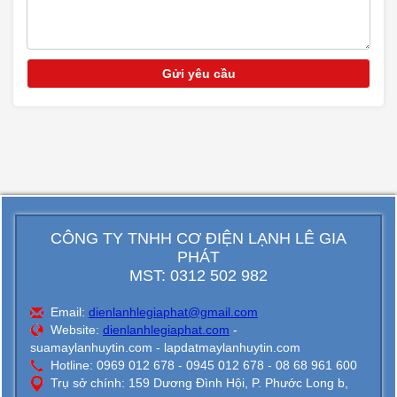
CÔNG TY TNHH CƠ ĐIỆN LẠNH LÊ GIA
PHÁT
MST: 0312 502 982
Email:
dienlanhlegiaphat@gmail.com
Website:
dienlanhlegiaphat.com
-
suamaylanhuytin.com - lapdatmaylanhuytin.com
Hotline: 0969 012 678 - 0945 012 678 - 08 68 961 600
Trụ sở chính: 159 Dương Đình Hội, P. Phước Long b,