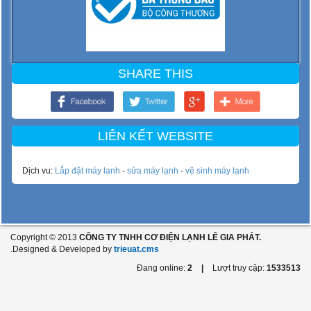
SHARE THIS
LIÊN KẾT WEBSITE
Dịch vu:
Lắp đặt máy lạnh
-
sửa máy lạnh
-
vệ sinh máy lạnh
Copyright © 2013
CÔNG TY TNHH CƠ ĐIỆN LẠNH LÊ GIA PHÁT.
.Designed & Developed by
trieuat.cms
Đang online:
2
|
Lượt truy cập:
1533513