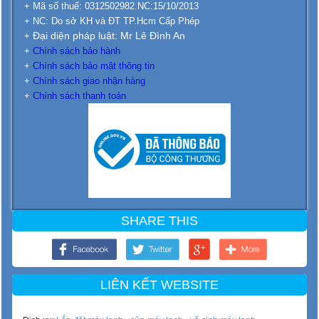
+ Mã số thuế: 0312502982.NC:15/10/2013
+ NC: Do sở KH và ĐT TP.Hcm Cấp Phép
Đại diện pháp luật: Mr Lê Đình An
+
+
Chính sách bảo hành
+
Chính sách bảo mật thông tin
+
Chính sách giao nhận hàng
+
Chính sách thanh toán
SHARE THIS
LIÊN KẾT WEBSITE