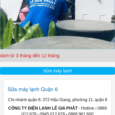
áng đến 12 tháng
Sửa máy lạnh
Sửa máy lạnh Quận 6
Chi nhánh quận 6:
372 Hậu Giang, phường 11, quận 6
:
CÔNG TY ĐIỆN LẠNH LÊ GIA PHÁT
- Hotline
0969
-
012 678 - 0945 012 678
0868 961 600