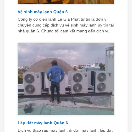
Vệ sinh máy lạnh Quận 6
Công ty cơ điện lạnh Lê Gia Phát tự tin là đơn vị
chuyên cung cấp dịch vụ vệ sinh máy lạnh uy tín tại
nhà quận 6. Chúng tôi cam kết mang đến dịch vụ
vệ sinh máy lạnh đảm bảo các tiêu chí :“Tận tâm -
Nhiệt tình - Kịp thời - Hợp lý” làm hài lòng tất cả
những khách hàng có nhu cầu sử dụng dịch vụ.
Lắp đặt máy lạnh Quận 6
Dịch vụ tháo ráp máy lạnh, di dời máy lạnh, lắp đặt