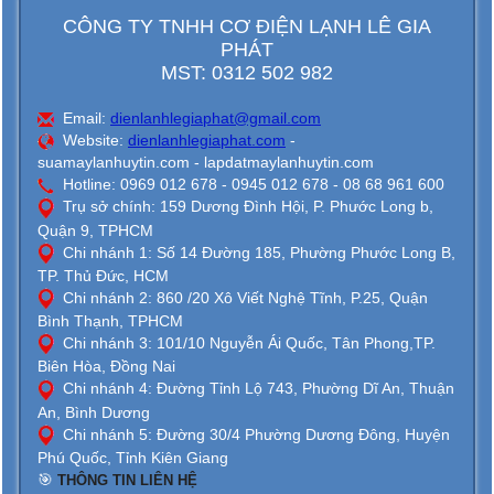
CÔNG TY TNHH CƠ ĐIỆN LẠNH LÊ GIA
PHÁT
MST: 0312 502 982
Email:
dienlanhlegiaphat@gmail.com
Website:
dienlanhlegiaphat.com
-
suamaylanhuytin.com - lapdatmaylanhuytin.com
Hotline: 0969 012 678 - 0945 012 678 - 08 68 961 600
Trụ sở chính: 159 Dương Đình Hội, P. Phước Long b,
Quận 9, TPHCM
Chi nhánh 1: Số 14 Đường 185, Phường Phước Long B,
TP. Thủ Đức, HCM
Chi nhánh 2: 860 /20 Xô Viết Nghệ Tĩnh, P.25, Quận
Bình Thạnh, TPHCM
Chi nhánh 3: 101/10 Nguyễn Ái Quốc, Tân Phong,TP.
Biên Hòa, Đồng Nai
Chi nhánh 4: Đường Tỉnh Lộ 743, Phường Dĩ An, Thuận
An, Bình Dương
Chi nhánh 5: Đường 30/4 Phường Dương Đông, Huyện
Phú Quốc, Tỉnh Kiên Giang
🎯
THÔNG TIN LIÊN HỆ