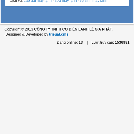
Dịch vu:
Lắp đặt máy lạnh
-
sửa máy lạnh
-
vệ sinh máy lạnh
Copyright © 2013
CÔNG TY TNHH CƠ ĐIỆN LẠNH LÊ GIA PHÁT.
.Designed & Developed by
trieuat.cms
Đang online:
13
|
Lượt truy cập:
1536981