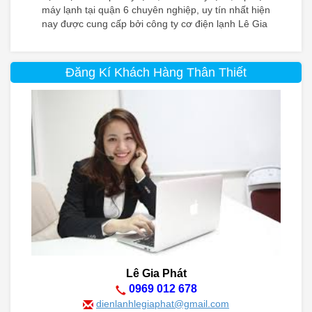
máy lạnh tại quận 6 chuyên nghiệp, uy tín nhất hiện
nay được cung cấp bởi công ty cơ điện lạnh Lê Gia
Phát. Chúng tôi không chỉ cung cấp dịch vụ lắp đặt
máy lạnh tại quận 6 mà còn có cơ sở ở khắp các
quận trên địa bàn Tp Hồ Chí Minh và Dĩ An, Thuận
Đăng Kí Khách Hàng Thân Thiết
An – Bình Dương.
Lê Gia Phát
0969 012 678
dienlanhlegiaphat@gmail.com