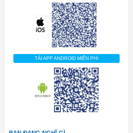
TẢI APP ANDROID MIỄN PHÍ
BẠN ĐANG NGHĨ GÌ