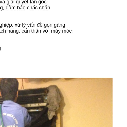
giải quyết tận gốc
, đảm bảo chắc chắn
ệp, xử lý vấn đề gọn gàng
h hàng, cẩn thận với máy móc
g