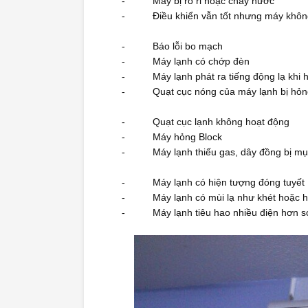
- Máy bị rò rỉ hoặc chảy nước
- Điều khiển vẫn tốt nhưng máy không
- Báo lỗi bo mạch
- Máy lạnh có chớp đèn
- Máy lạnh phát ra tiếng động lạ khi h
- Quạt cục nóng của máy lạnh bị hỏn
- Quạt cục lạnh không hoạt động
- Máy hỏng Block
- Máy lạnh thiếu gas, dây đồng bị mụ
- Máy lạnh có hiện tượng đóng tuyết
- Máy lạnh có mùi lạ như khét hoặc h
- Máy lạnh tiêu hao nhiều điện hơn so