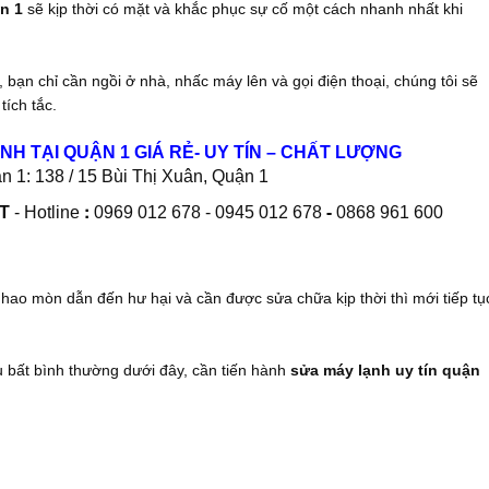
n 1
sẽ kịp thời có mặt và khắc phục sự cố một cách nhanh nhất khi
, bạn chỉ cần ngồi ở nhà, nhấc máy lên và gọi điện thoại, chúng tôi sẽ
tích tắc.
H TẠI QUẬN 1 GIÁ RẺ
- UY TÍN – CHẤT LƯỢNG
n 1:
138 / 15 Bùi Thị Xuân, Quận 1
:
-
T
- Hotline
0969 012 678 - 0945 012 678
0868 961 600
1
 hao mòn dẫn đến hư hại và cần được sửa chữa kịp thời thì mới tiếp tụ
u bất bình thường dưới đây, cần tiến hành
sửa máy lạnh uy tín quận