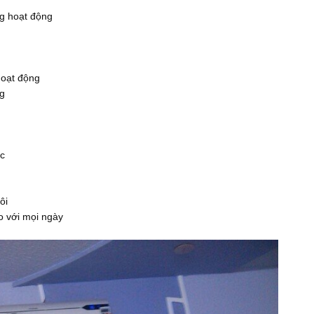
 hoạt động
oạt động
g
c
ôi
 với mọi ngày