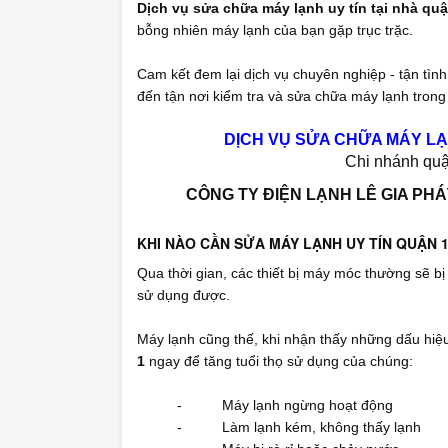
Dịch vụ sửa chữa máy lạnh uy tín tại nhà quậ
bỗng nhiên máy lạnh của bạn gặp trục trặc.
Cam kết đem lại dịch vụ chuyên nghiệp - tận tình
đến tận nơi kiểm tra và sửa chữa máy lạnh trong 
DỊCH VỤ SỬA CHỮA MÁY LẠN
Chi nhánh quậ
CÔNG TY ĐIỆN LẠNH LÊ GIA PHÁ
KHI NÀO CẦN SỬA MÁY LẠNH UY TÍN QUẬN 
Qua thời gian, các thiết bị máy móc thường sẽ bị
sử dụng được.
Máy lạnh cũng thế, khi nhận thấy những dấu hiệ
1
ngay để tăng tuổi thọ sử dụng của chúng:
- Máy lạnh ngừng hoạt động
- Làm lạnh kém, không thấy lạnh