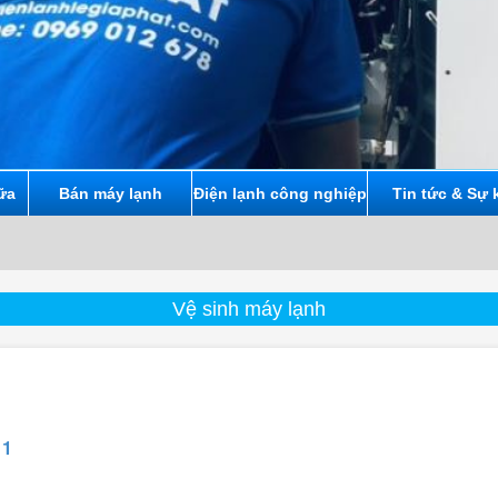
ữa
Bán máy lạnh
Điện lạnh công nghiệp
Tin tức & Sự 
Chúng tôi 
Vệ sinh máy lạnh
 1