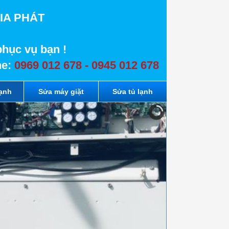
IA PHÁT
phục vụ bạn !
ne:
0969 012 678 - 0945 012 678
lạnh
Sửa máy giặt
Sửa tủ lạnh